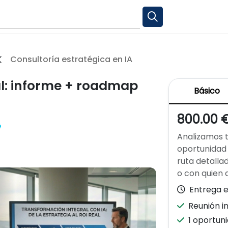
Consultoría estratégica en IA
al: informe + roadmap
Básico
800.00 
Analizamos t
oportunidad 
ruta detalla
o con quien 
Entrega e
Reunión in
1 oportun