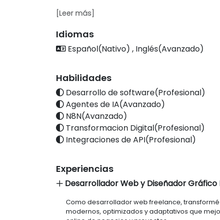
sistemas, optimicé flujos y logré resultados opera
[Leer más]
No me interesa venderte humo ni adornar lo técn
construir, conectar y automatizar (con foco en
Idiomas
Español(Nativo) , Inglés(Avanzado)
Habilidades
Desarrollo de software(Profesional)
Agentes de IA(Avanzado)
N8N(Avanzado)
Transformacion Digital(Profesional)
Integraciones de API(Profesional)
Experiencias
Desarrollador Web y Diseñador Gráfico 
Como desarrollador web freelance, transformé id
modernos, optimizados y adaptativos que mejora