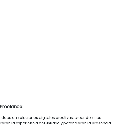
tivos visibles.

ico. Si necesitas a alguien que se meta de lleno a 
 resultados), cuenta conmigo :)
Freelance:
eas en soluciones digitales efectivas, creando sitios 
ron la experiencia del usuario y potenciaron la presencia 