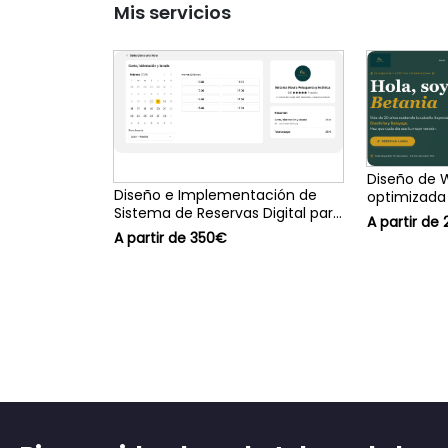
Mis servicios
Diseño de
Diseño e Implementación de
optimizada 
Sistema de Reservas Digital para
A partir de
pequeños negocios
A partir de 350€