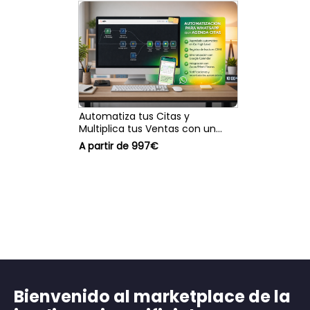
Automatiza tus Citas y
Multiplica tus Ventas con un
Agente de IA en WhatsApp
A partir de 997€
Bienvenido al marketplace de la