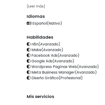
Dirijo Conecta 360, una agencia ubicada en C
[Leer más]
diferentes industrias a escalar sus ventas y op
automatización, IA aplicada y estrategias digi
Idiomas
combina experiencia, estrategia y tecnología 
Español(Nativo)
cliente, calificación de leads, agendado de cit
Mi misión es simple: hacer que la tecnología tra
Habilidades
ventas e impulsar el crecimiento de tu negocio
n8n(Avanzado)
Make(Avanzado)
Facebook Ads(Avanzado)
Google Ads(Avanzado)
Wordpress Pagínas Web(Avanzado)
Meta Business Manager(Avanzado)
Diseño Gráfico(Profesional)
Mis servicios